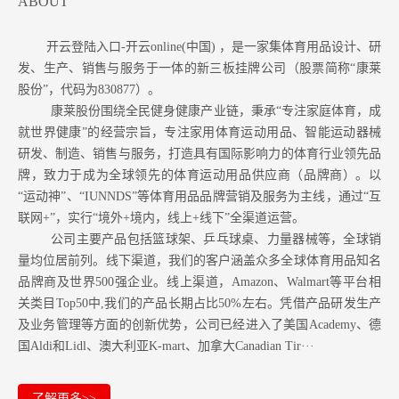
ABOUT
开云登陆入口-开云online(中国) ，是一家集体育用品设计、研
发、生产、销售与服务于一体的新三板挂牌公司（股票简称“康莱
股份”，代码为830877）。
康莱股份围绕全民健身健康产业链，秉承“专注家庭体育，成
就世界健康”的经营宗旨，专注家用体育运动用品、智能运动器械
研发、制造、销售与服务，打造具有国际影响力的体育行业领先品
牌，致力于成为全球领先的体育运动用品供应商（品牌商）。以
“运动神”、“IUNNDS”等体育用品品牌营销及服务为主线，通过“互
联网+”，实行“境外+境内，线上+线下”全渠道运营。
公司主要产品包括篮球架、乒乓球桌、力量器械等，全球销
量均位居前列。
线下渠道，我们的客户涵盖众多全球体育用品知名
品牌商及世界500强企业。
线上渠道，Amazon
、Walmart等
平台相
关类目Top50中,我们的产品长期占比50%左右。凭借产品研发生产
及业务管理等方面的创新优势，公司已经进入了美国Academy、德
国Aldi和Lidl、澳大利亚K-mart、加拿大Canadian Tir···
了解更多>>