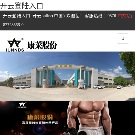
开云登陆入口
开云登陆入口-开云online(中国) 欢迎您！客服热线：0576-
中文站
|
82728666-0