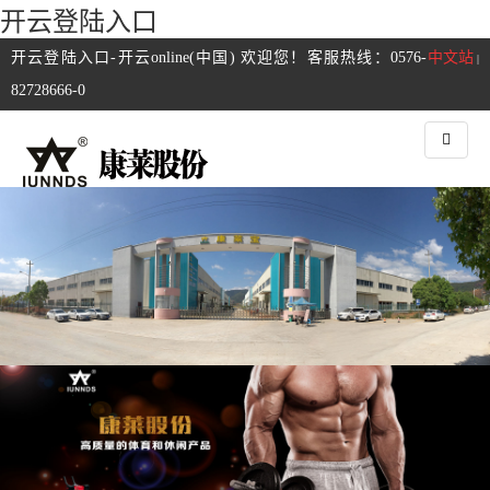
开云登陆入口
开云登陆入口-开云online(中国) 欢迎您！客服热线：0576-
中文站
|
82728666-0