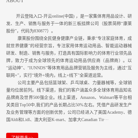
ABOUT
开云登陆入口-开云online(中国) ，是一家集体育用品设计、研
发、生产、销售与服务于一体的新三板挂牌公司（股票简称“康莱
股份”，代码为830877）。
康莱股份围绕全民健身健康产业链，秉承“专注家庭体育，成
就世界健康”的经营宗旨，专注家用体育运动用品、智能运动器械
研发、制造、销售与服务，打造具有国际影响力的体育行业领先品
牌，致力于成为全球领先的体育运动用品供应商（品牌商）。以
“运动神”、“IUNNDS”等体育用品品牌营销及服务为主线，通过“互
联网+”，实行“境外+境内，线上+线下”全渠道运营。
公司主要产品包括篮球架、乒乓球桌、力量器械等，全球销
量均位居前列。
线下渠道，我们的客户涵盖众多全球体育用品知名
品牌商及世界500强企业。
线上渠道，Amazon
、Walmart等
平台相
关类目Top50中,我们的产品长期占比50%左右。凭借产品研发生产
及业务管理等方面的创新优势，公司已经进入了美国Academy、德
国Aldi和Lidl、澳大利亚K-mart、加拿大Canadian Tir···
了解更多>>