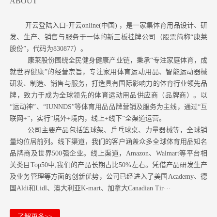
ABOUT
开云登陆入口-开云online(中国) ，是一家集体育用品设计、研
发、生产、销售与服务于一体的新三板挂牌公司（股票简称“康莱
股份”，代码为830877）。
康莱股份围绕全民健身健康产业链，秉承“专注家庭体育，成
就世界健康”的经营宗旨，专注家用体育运动用品、智能运动器械
研发、制造、销售与服务，打造具有国际影响力的体育行业领先品
牌，致力于成为全球领先的体育运动用品供应商（品牌商）。以
“运动神”、“IUNNDS”等体育用品品牌营销及服务为主线，通过“互
联网+”，实行“境外+境内，线上+线下”全渠道运营。
公司主要产品包括篮球架、乒乓球桌、力量器械等，全球销
量均位居前列。
线下渠道，我们的客户涵盖众多全球体育用品知名
品牌商及世界500强企业。
线上渠道，Amazon
、Walmart等
平台相
关类目Top50中,我们的产品长期占比50%左右。凭借产品研发生产
及业务管理等方面的创新优势，公司已经进入了美国Academy、德
国Aldi和Lidl、澳大利亚K-mart、加拿大Canadian Tir···
了解更多>>