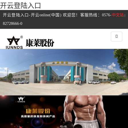
开云登陆入口
开云登陆入口-开云online(中国) 欢迎您！客服热线：0576-
中文站
|
82728666-0