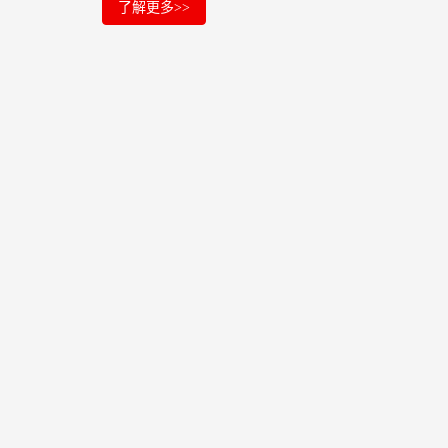
了解更多>>