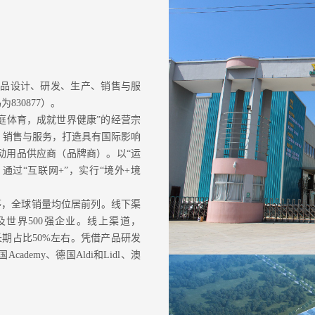
体育用品设计、研发、生产、销售与服
30877）。
庭体育，成就世界健康”的经营宗
、销售与服务，打造具有国际影响
动用品供应商（品牌商）。以“运
，通过“互联网+”，实行“境外+境
等，全球销量均位居前列。
线下渠
世界500强企业。
线上渠道，
品长期占比50%左右。凭借产品研发
emy、德国Aldi和Lidl、澳