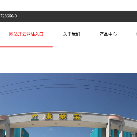
8666-0
网站开云登陆入口
关于我们
产品中心